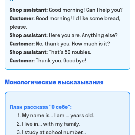
Shop assistant:
Good morning! Can I help you?
Customer:
Good morning! I'd like some bread,
please.
Shop assistant:
Here you are. Anything else?
Customer:
No, thank you. How much is it?
Shop assistant:
That's 50 roubles.
Customer:
Thank you. Goodbye!
Монологические высказывания
План рассказа "О себе":
My name is... I am ... years old.
I live in... with my family.
I study at school number...