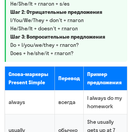
He/She/It + глагол + s/es
Шаг 2: Отрицательные предложения
I/You/We/They + don't + глагол
He/She/It + doesn't + глагол
Шаг 3: Вопросительные предложения
Do + I/you/we/they + глагол?
Does + he/she/it + глагол?
Слова-маркеры
Пример
Перевод
Present Simple
предложения
I always do my
always
всегда
homework
She usually
usually
обычно
gets up at 7