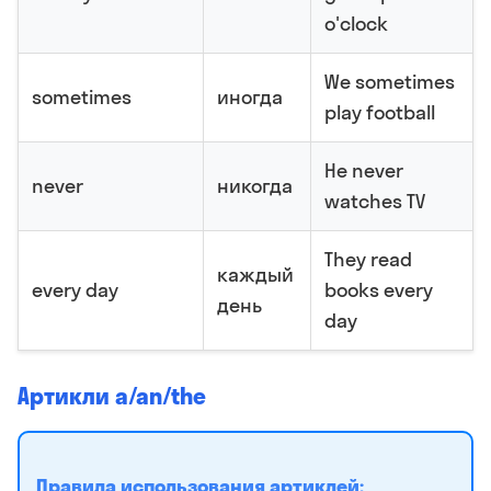
o'clock
We sometimes
sometimes
иногда
play football
He never
never
никогда
watches TV
They read
каждый
every day
books every
день
day
Артикли a/an/the
Правила использования артиклей: