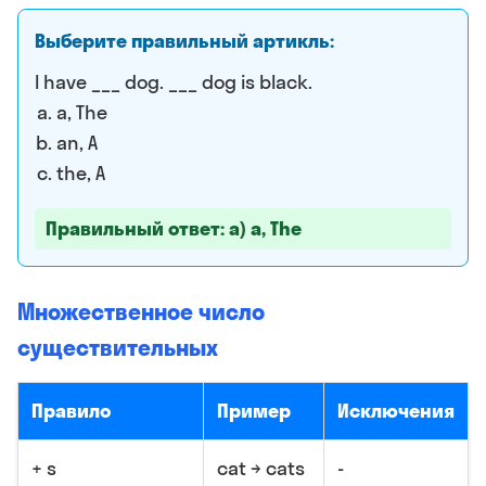
Выберите правильный артикль:
I have ___ dog. ___ dog is black.
a, The
an, A
the, A
Правильный ответ: a) a, The
Множественное число
существительных
Правило
Пример
Исключения
+ s
cat → cats
-