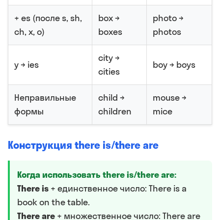
+ es (после s, sh,
box →
photo →
ch, x, o)
boxes
photos
city →
y → ies
boy → boys
cities
Неправильные
child →
mouse →
формы
children
mice
Конструкция there is/there are
Когда использовать there is/there are:
There is
+ единственное число: There is a
book on the table.
There are
+ множественное число: There are