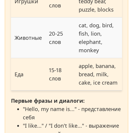
Игрушки
teddy bear,
слов
puzzle, blocks
cat, dog, bird,
20-25
fish, lion,
Животные
слов
elephant,
monkey
apple, banana,
15-18
Еда
bread, milk,
слов
cake, ice cream
Первые фразы и диалоги:
"Hello, my name is..." - представление
себя
"I like..." / "I don't like..." - выражение