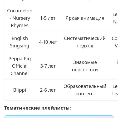
Cocomelon
Le
- Nursery
1-5 лет
Яркая анимация
Fa
Rhymes
English
Систематический
Co
4-10 лет
Singsing
подход
V
Peppa Pig
Знакомые
Official
3-7 лет
персонажи
Channel
Образовательный
Le
Blippi
2-6 лет
контент
Le
Тематические плейлисты: