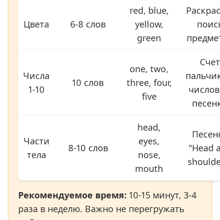
red, blue,
Раскрас
Цвета
6-8 слов
yellow,
поис
green
предме
Счет
one, two,
Числа
пальчик
10 слов
three, four,
1-10
число
five
песен
head,
Песен
Части
eyes,
8-10 слов
"Head 
тела
nose,
shoulde
mouth
Рекомендуемое время:
10-15 минут, 3-4
раза в неделю. Важно не перегружать