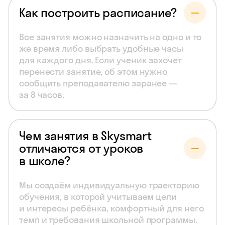
Как построить расписание?
Все занятия можно назначить на одно и то
же время либо выбрать удобные часы
для каждого дня. Если ученик захочет
перенести занятие, об этом нужно
сообщить преподавателю заранее —
за 8 часов.
Чем занятия в Skysmart
отличаются от уроков
в школе?
Мы создаём индивидуальную траекторию
обучения, в которой учитываем цели
и интересы ребёнка, комфортный для него
темп и требования школьной программы.