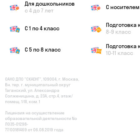
Для дошкольников
С носителем
с 4 до 7 лет
Подготовка к
С 1 по 4 класс
8-9 класс
Подготовка к
С 5 по 8 класс
10-11 класс
ОАНО ДПО "СКАЕНГ", 109004, г. Москва,
Вн. тер. г. муниципальный округ
Таганский, ул. Александра
Солженицына, д. 23А, стр.4, этаж/
помещ. 1/III, ком. 1
Лицензия на осуществление
образовательной деятельности No
Л035‑01298-
77/00181469 от 06.08.2019 года