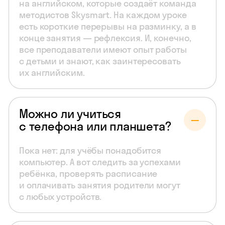
на английском, которые создаёт команда
методистов Skysmart. На каждом уроке
есть короткие перерывы на разминку, а в
конце занятия — рефлексия. И, конечно,
все преподаватели имеют опыт работы
с детьми и знают, как заинтересовать
их английским.
Можно ли учиться
с телефона или планшета?
Пока нет: для учёбы понадобится
компьютер. А вот следить за успехами
ребёнка, проверять расписание
и оплачивать занятия родители могут
с любых устройств.