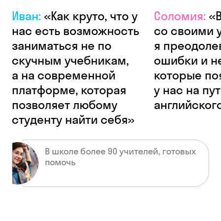
Иван:
«Как круто, что у
Соломия:
«В
нас есть возможность
со своими 
заниматься не по
я преодоле
скучным учебникам,
ошибки и н
а на современной
которые по
платформе, которая
у нас на пу
позволяет любому
английског
студенту найти себя»
В школе более 90 учителей, готовых
помочь