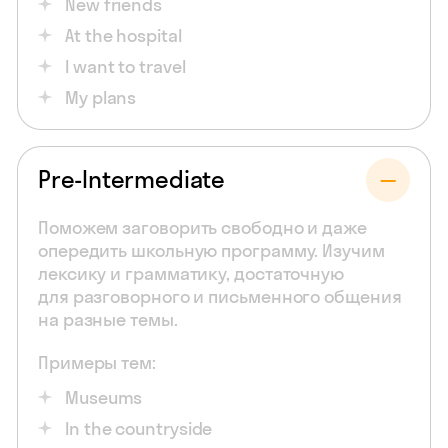
New friends
At the hospital
I want to travel
My plans
Pre-Intermediate
Поможем заговорить свободно и даже
опередить школьную программу. Изучим
лексику и грамматику, достаточную
для разговорного и письменного общения
на разные темы.
Примеры тем:
Museums
In the countryside