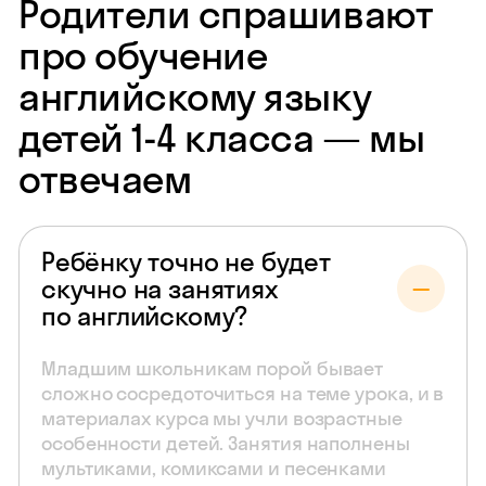
Родители спрашивают
про обучение
английскому языку
детей 1‑4 класса — мы
отвечаем
Ребёнку точно не будет
скучно на занятиях
по английскому?
Младшим школьникам порой бывает
сложно сосредоточиться на теме урока, и в
материалах курса мы учли возрастные
особенности детей. Занятия наполнены
мультиками, комиксами и песенками