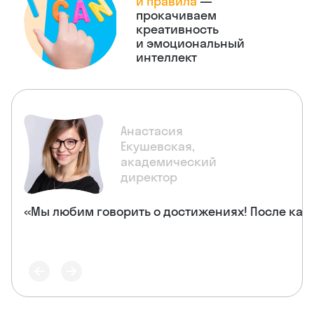
и правила
—
прокачиваем
креативность
и эмоциональный
интеллект
Анастасия
Екушевская,
академический
директор
«Мы любим говорить о достижениях! После каж