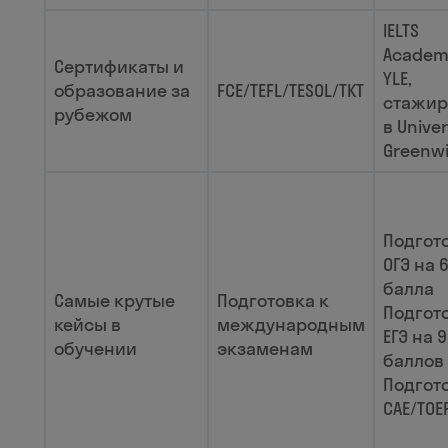
IELTS
Academi
Сертификаты и
YLE,
образование за
FCE/TEFL/TESOL/TKT
стажир
рубежом
в Univer
Greenw
Подгот
ОГЭ на 
балла
Самые крутые
Подготовка к
Подгот
кейсы в
международным
ЕГЭ на 
обучении
экзаменам
баллов
Подгот
CAE/TOE