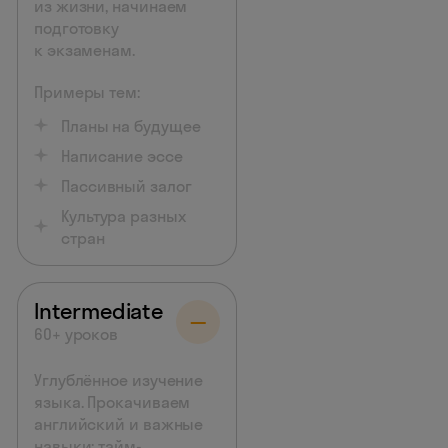
из жизни, начинаем
подготовку
к экзаменам.
Примеры тем:
Планы на будущее
Написание эссе
Пассивный залог
Культура разных
стран
Intermediate
60+ уроков
Углублённое изучение
языка. Прокачиваем
английский и важные
навыки: тайм-