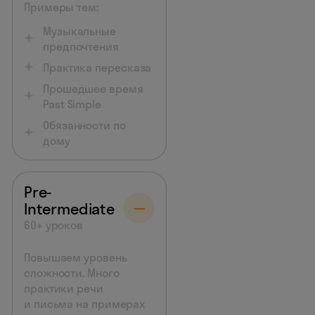
Примеры тем:
Музыкальные
предпочтения
Практика пересказа
Прошедшее время
Past Simple
Обязанности по
дому
Pre-
Intermediate
60+ уроков
Повышаем уровень
сложности. Много
практики речи
и письма на примерах