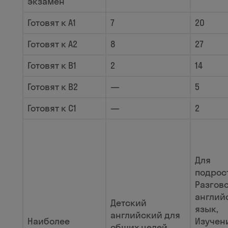
экзамен
Готовят к A1
7
20
Готовят к A2
8
27
Готовят к B1
2
14
Готовят к B2
—
5
Готовят к C1
—
2
Для
подрос
Разгов
англий
Детский
язык,
английский для
Наиболее
Изучен
общих целей,