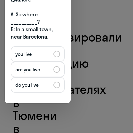
заметным.
A: So where 
Мы
__________?

B: In a small town, 
проанализировали
near Barcelona.
всю
you live
информацию
are you live
о наших
do you live
преподавателях
в
Тюмени
в