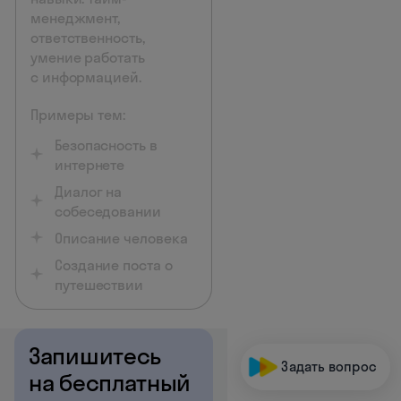
менеджмент,
ответственность,
умение работать
с информацией.
Примеры тем:
Безопасность в
интернете
Диалог на
собеседовании
Описание человека
Создание поста о
путешествии
Запишитесь
Задать вопрос
на бесплатный