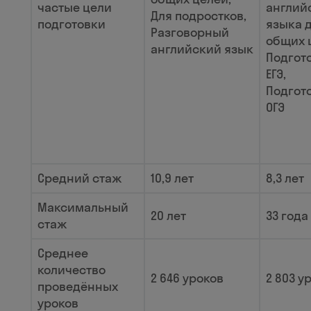
частые цели
англий
Для подростков,
подготовки
языка 
Разговорный
общих 
английский язык
Подгот
ЕГЭ,
Подгот
ОГЭ
Средний стаж
10,9 лет
8,3 лет
Максимальный
20 лет
33 года
стаж
Среднее
количество
2 646 уроков
2 803 у
проведённых
уроков