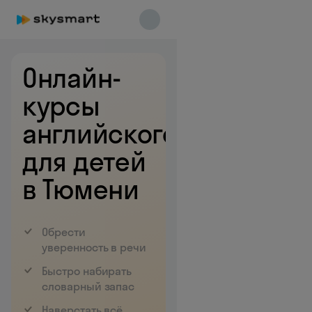
Онлайн-
курсы
английского
для детей
в Тюмени
Skysmart Chat
online
Обрести
уверенность в речи
Быстро набирать
словарный запас
Наверстать всё